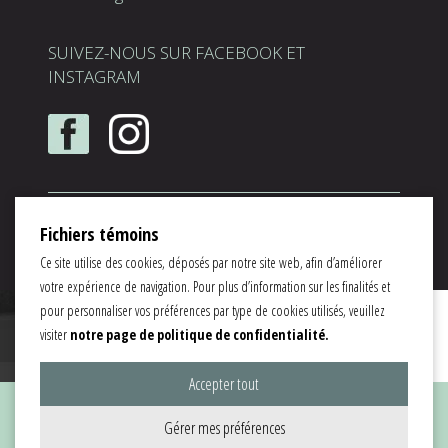
SUIVEZ-NOUS SUR FACEBOOK ET
INSTAGRAM
Solution
ServDentist Web
™ par
InfoSign Média Inc.
|
Fichiers témoins
Spécialiste en marketing dentaire |
Membre du
réseau jetrouvemondentiste
Ce site utilise des cookies, déposés par notre site web, afin d’améliorer
votre expérience de navigation. Pour plus d’information sur les finalités et
pour personnaliser vos préférences par type de cookies utilisés, veuillez
visiter
notre page de politique de confidentialité.
Accepter tout
Gérer mes préférences