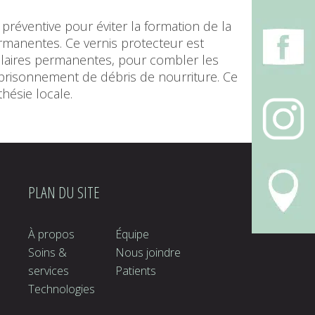
 préventive pour éviter la formation de la
ermanentes. Ce vernis protecteur est
olaires permanentes, pour combler les
emprisonnement de débris de nourriture. Ce
hésie locale.
PLAN DU SITE
À propos
Équipe
Soins &
Nous joindre
services
Patients
Technologies