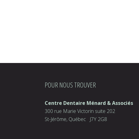
POUR NOUS TROUVER
Centre Dentaire Ménard & Associés
300 rue Marie Victorin suite 202
St-Jérôme, Québec J7Y 2G8