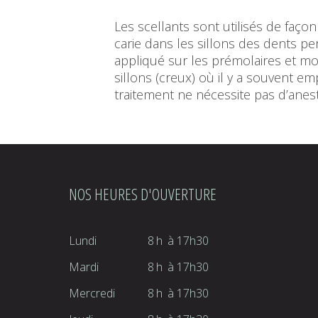
Les scellants sont utilisés de façon
carie dans les sillons des dents p
appliqué sur les prémolaires et m
sillons (creux) où il y a souvent 
traitement ne nécessite pas d’anest
NOS HEURES D'OUVERTURE
Lundi
8h
à
17h30
Mardi
8h
à
17h30
Mercredi
8h
à
17h30