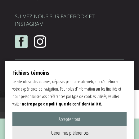
SUIVEZ-NOUS SUR FACEBOOK ET
INSTAGRAM
Solution
ServDentist Web
™ par
InfoSign Média Inc.
|
Fichiers témoins
Spécialiste en marketing dentaire |
Membre du
réseau jetrouvemondentiste
Ce site utilise des cookies, déposés par notre site web, afin d’améliorer
votre expérience de navigation. Pour plus d’information sur les finalités et
pour personnaliser vos préférences par type de cookies utilisés, veuillez
visiter
notre page de politique de confidentialité.
Accepter tout
Gérer mes préférences